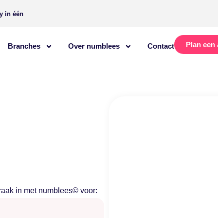
y in één
Plan een 
Branches
Over numblees
Contact
aak in met numblees© voor: