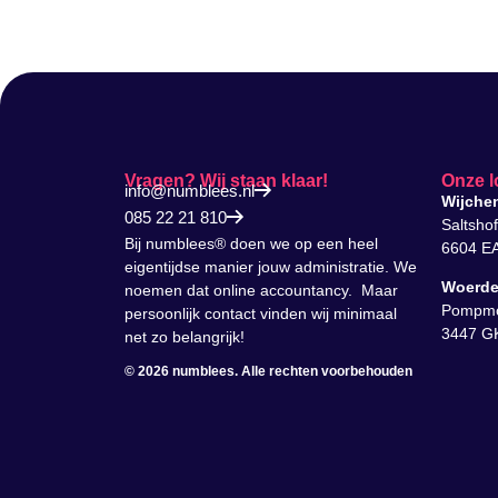
Vragen? Wij staan klaar!
Onze l
info@numblees.nl
Wijche
085 22 21 810
Saltsho
Bij numblees® doen we op een heel
6604 E
eigentijdse manier jouw administratie. We
Woerd
noemen dat online accountancy. Maar
Pompmo
persoonlijk contact vinden wij minimaal
3447 G
net zo belangrijk!
© 2026 numblees. Alle rechten voorbehouden