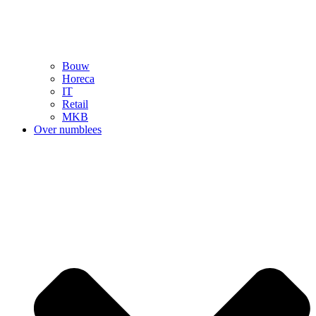
Bouw
Horeca
IT
Retail
MKB
Over numblees