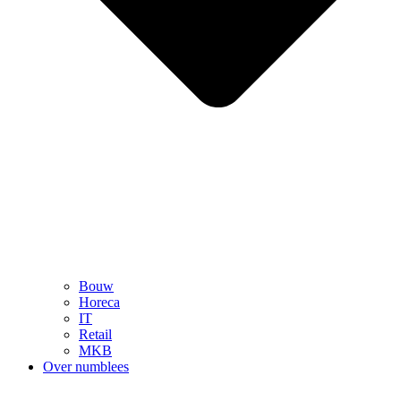
Bouw
Horeca
IT
Retail
MKB
Over numblees