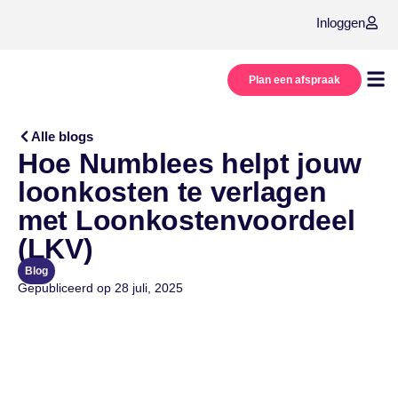
Inloggen
Plan een afspraak
Onze
Over
Alle blogs
Hoe Numblees helpt jouw
loonkosten te verlagen
met Loonkostenvoordeel
(LKV)
Blog
Gepubliceerd op
28 juli, 2025