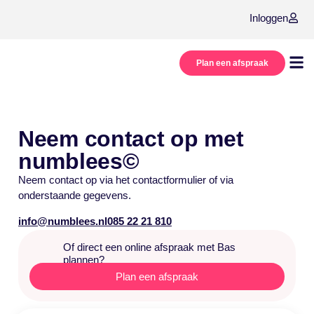
Inloggen
Plan een afspraak
Onze
Over
Neem contact op met
numblees©
Neem contact op via het contactformulier of via
onderstaande gegevens.
info@numblees.nl
085 22 21 810
Of direct een online afspraak met Bas
plannen?
Plan een afspraak