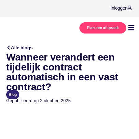
Inloggen
Plan een afspraak
Onze
Over
Alle blogs
Wanneer verandert een
tijdelijk contract
automatisch in een vast
contract?
Blog
Gepubliceerd op
2 oktober, 2025