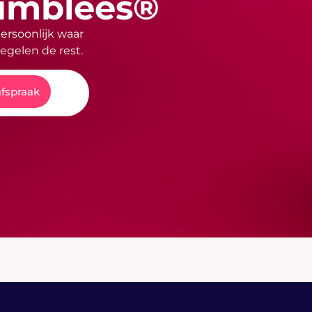
umblees®
ersoonlijk waar
 regelen de rest.
afspraak