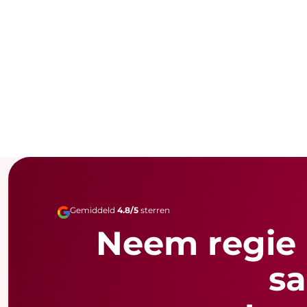
Gemiddeld
4.8/5
sterren
Neem regie i
s