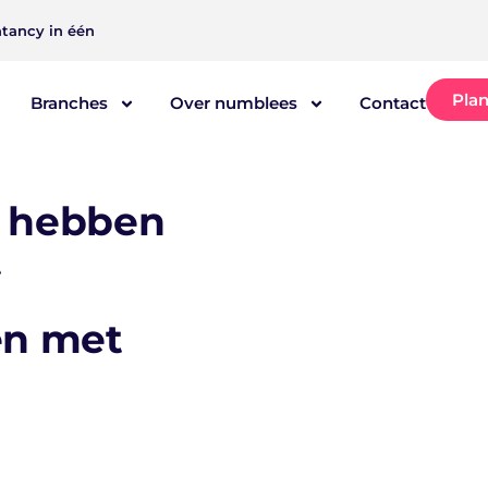
tancy in één
Plan
Branches
Over numblees
Contact
] hebben
t
en met