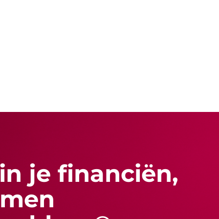
n je financiën,
amen