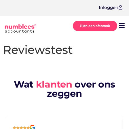
Inloggen
Plan een afspraak
Onz
Ove
Reviewstest
Wat
klanten
over ons
zeggen