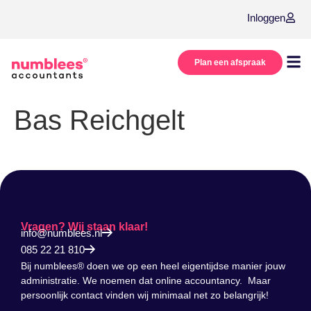
Inloggen
Plan een afspraak
Onze
Over
Bas Reichgelt
Vragen? Wij staan klaar!
info@numblees.nl
085 22 21 810
Bij numblees® doen we op een heel eigentijdse manier jouw
administratie. We noemen dat online accountancy. Maar
persoonlijk contact vinden wij minimaal net zo belangrijk!