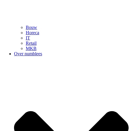
Bouw
Horeca
IT
Retail
MKB
Over numblees