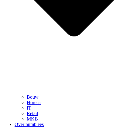
Bouw
Horeca
IT
Retail
MKB
Over numblees