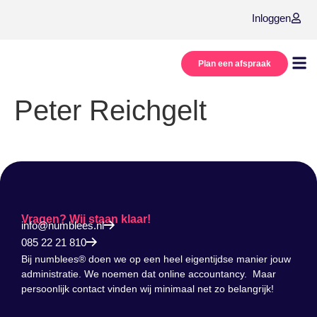
Inloggen
Plan een afspraak
Onze
Over
Peter Reichgelt
Vragen? Wij staan klaar!
info@numblees.nl
085 22 21 810
Bij numblees® doen we op een heel eigentijdse manier jouw
administratie. We noemen dat online accountancy. Maar
persoonlijk contact vinden wij minimaal net zo belangrijk!