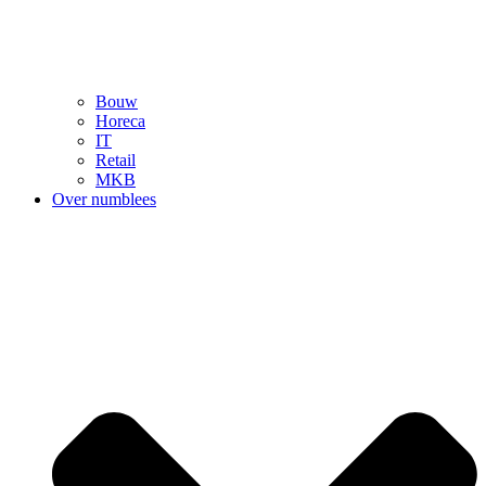
Bouw
Horeca
IT
Retail
MKB
Over numblees