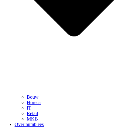
Bouw
Horeca
IT
Retail
MKB
Over numblees