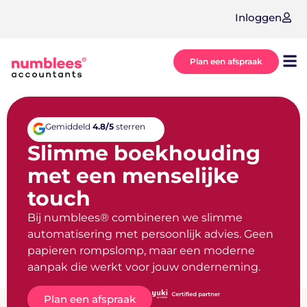
Inloggen
Plan een afspraak
Onz
Ove
Gemiddeld
4.8/5
sterren
Slimme boekhouding
met een menselijke
touch
Bij numblees® combineren we slimme
automatisering met persoonlijk advies. Geen
papieren rompslomp, maar een moderne
aanpak die werkt voor jouw onderneming.
Plan een afspraak