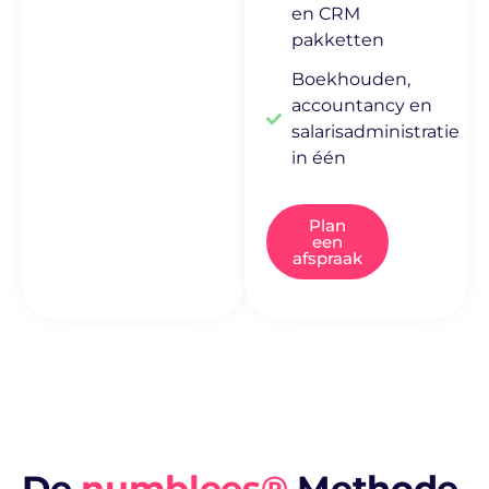
en CRM
specialisten. We bouwen aan een nieuwe
pakketten
vorm van samenwerking: één die draait om
vertrouwen, overzicht en échte verbinding.
Boekhouden,
accountancy en
De toekomst van accountancy is er al. En bij
salarisadministratie
numblees® begint die met jou.
in één
Plan
een
afspraak
De
numblees®
Methode