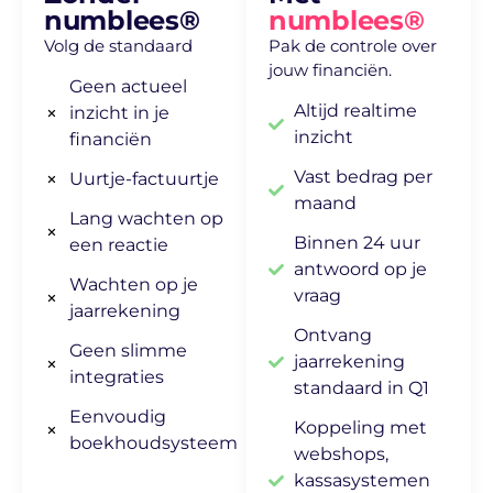
numblees®
numblees®
Toch stopt het daar niet. Want waar veel
Volg de standaard
Pak de controle over
accountantskantoren nog steeds
jouw financiën.
vasthouden aan oude structuren, zet
Geen actueel
numblees® juist in op wat er wél mogelijk is.
Altijd realtime
inzicht in je
inzicht
financiën
Door processen te automatiseren, komt er
tijd vrij. Geen tijd die we vullen met meer
Vast bedrag per
Uurtje-factuurtje
spreadsheets, maar tijd die we investeren in
maand
Lang wachten op
jou.
Binnen 24 uur
een reactie
Bij numblees® draait accountancy niet meer
antwoord op je
Wachten op je
alleen om cijfers, maar om mensen. We
vraag
jaarrekening
gebruiken technologie om de administratie
Ontvang
logisch en eenvoudig te maken – zodat jij
Geen slimme
jaarrekening
snapt waar je staat en waar je naartoe kunt.
integraties
standaard in Q1
En zodra je een vraag hebt? Dan zijn we er.
Eenvoudig
Snel, persoonlijk en met aandacht.
Koppeling met
boekhoudsysteem
webshops,
Wij zijn geen standaard accountantskantoor.
kassasystemen
Wij zijn een frisse generatie financiële